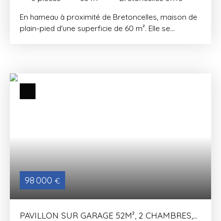
En hameau à proximité de Bretoncelles, maison de
plain-pied d'une superficie de 60 m². Elle se
compose d'une entrée, une cuisine aménagée, un
dégagement, WC, salle de bains, salon séjour avec
conduit de cheminée complété par une véranda,
bureau (7m²) et chambre (13 m²). Chauffage
électrique, montant estimé des dépenses annuelles
d'énergies pour un usage standard entre 1830€ et
2490€ / an . Prix moyen des énergies indexés sur
les années 2021 à 2023/ abonnement compris.
Fenêtres en dbv. Assianissement individuel (NC). Le
tout sur un terrain arboré d'environ 507 m² avec
abris. Les informations sur les risques auxquels ce
bien est exposé sont disponible sur le site
Géorisques: www. georisques. gouv. fr
98 000
€
PAVILLON SUR GARAGE 52M², 2 CHAMBRES,