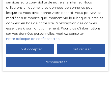
Vendu
services et la convivialité de notre site internet. Nous
utiliserons uniquement les données personnelles pour
lesquelles vous avez donné votre accord. Vous pouvez les
modifier à n'importe quel moment via la rubrique ″Gérer les
PAVILLON DE PLAIN PIED, 83 M², 2
cookies″ en bas de notre site, à l'exception des cookies
CHAMBRES , 1600 M² DE TERRAIN.
essentiels à son fonctionnement. Pour plus d'informations
3
pièces
83
m²
bretoncelles 61110
sur vos données personnelles, veuillez consulter
notre politique de confidentialité
.
A proximité de Bretoncelles, village avec gare et
commerces. Maison de plain-pied d'une surface
Tout accepter
Tout refuser
d'environ 83 m². Elle se compose d'une entrée, un
salon/séjour avec cheminée, une cuisine
Personnaliser
aménagée/équipée, un dégagement, WC, salle de
bains, deux chambres. Chauffage central fioul
(chaudière 2024), fenêtres en survitrage, isolation
du comble, portail électrique, assainissement
individuel (NC). Foncier: 787€. Garage attenant (24
m²), vide sanitaire. Le tout sur un terrain clos et
Ne manquez plus aucun bien
arboré avec terrasse bénéficiant d'une jolie vue
d'environ 1600 m². Les informations sur les risques
correspondant à votre
auxquels ce bien est exposé sont disponibles sur le