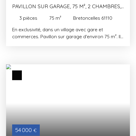
PAVILLON SUR GARAGE, 75 M², 2 CHAMBRES,
750 M² DE TERRAIN
3
pièces
75
m²
Bretoncelles 61110
En exclusivité, dans un village avec gare et
commerces. Pavillon sur garage d'environ 75 m². Il
se compose d'une entrée, une cuisine, salon/séjour
avec poêle à bois (30 m²), dégagement avec
placards, salle de bains, deux chambres (10 et 11
m²), wc. Grenier accessible par une échelle
escamotable. Garage total sous la maison avec
chaufferie/atelier, cave et pièce. Chauffage
électrique (ancien chauffage central toujours
présent) fenêtres en double vitrage PVC. Foncier:
1000€. Jardin arboré d'environ 750 m²
54 000
€