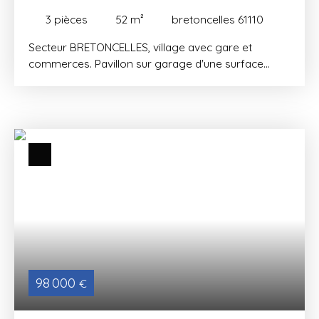
782M²
3
pièces
52
m²
bretoncelles 61110
Secteur BRETONCELLES, village avec gare et
commerces. Pavillon sur garage d'une surface
d'environ 52 m², il se compose d'une entrée avec
placard, wc, une cuisine, un salon (15 m²), un
dégagement, deux chambres, une salle d'eau.
Garage sous la maison d'environ 50 m² avec
chaufferie. Chauffage central par pompe à
chaleur/fioul, fenêtres en double vitrage, isolation
du comble, tout à l'égout. (Montant estimé des
dépenses annuelles d'énergie pour un usage
standard entre 1770 € et 2490 € par an. Prix moyen
des énergies indexés sur les années 2021 à
2023/abonnement compris). Taxe foncière:757 €.
Le tout sur un terrain clos d'environ 780 m² avec
atelier. Les informations sur les risques auxquels ce
98 000
€
bien est exposé sont disponibles sur le site
Géorisques:www. géorisques. gouv. fr