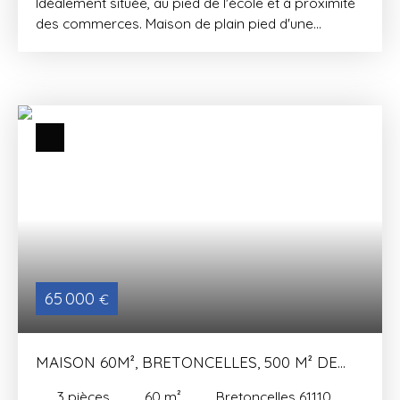
Idéalement située, au pied de l'école et à proximité
des commerces. Maison de plain pied d'une
superficie d'environ 90 m² offrant une entrée avec
placard , vaste séjour avec cuisine ouverte,
dégagement, trois chambres, WC, salle de bains.
Porche voiture avec accès à la maison.
Construction de 2006, chauffage électrique,
fenêtres en dbv, assainissement tout-à-l'égout. Le
tout sur un terrain clos et arboré de 712 m².
65 000
€
MAISON 60M², BRETONCELLES, 500 M² DE
TERRAIN
3
pièces
60
m²
Bretoncelles 61110