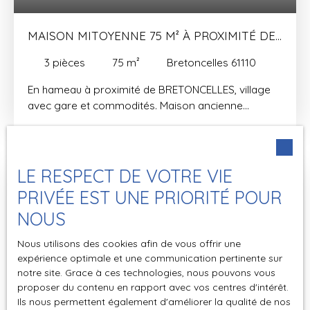
MAISON MITOYENNE 75 M² À PROXIMITÉ DE
BRETONCELLES
3
pièces
75
m²
Bretoncelles 61110
En hameau à proximité de BRETONCELLES, village
avec gare et commodités. Maison ancienne
mitoyenne d'une superficie de 75 m². Elle se
compose d'une cuisine aménagée, WC, salon avec
poêle à granulés (18 m²), salle à manger avec
cheminée insert (30 m²), petite chambre avec salle
LE RESPECT DE VOTRE VIE
d'eau attenante/WC. Grenier isolé aménageable.
Vendu
PRIVÉE EST UNE PRIORITÉ POUR
assainissement individuel non conforme. Jardin à
NOUS
deux pas de la maison avec grange (35 m²).
Nous utilisons des cookies afin de vous offrir une
expérience optimale et une communication pertinente sur
notre site. Grace à ces technologies, nous pouvons vous
proposer du contenu en rapport avec vos centres d'intérêt.
Ils nous permettent également d'améliorer la qualité de nos