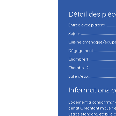
Détail des piè
Entrée avec placard
Séjour
Cuisine aménagée/équip
Dégagement
Chambre 1
Chambre 2
Salle d'eau
Informations 
Logement à consommation 
climat C Montant moyen e
usage standard, établi à pa