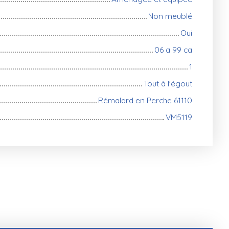
Non meublé
Oui
06 a 99 ca
1
Tout à l'égout
Rémalard en Perche 61110
VM5119