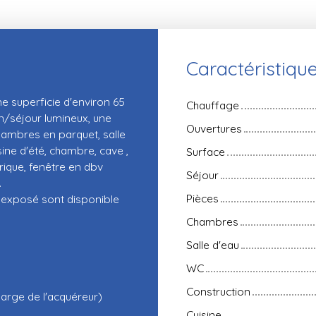
Caractéristiqu
e superficie d'environ 65
Chauffage
n/séjour lumineux, une
Ouvertures
ambres en parquet, salle
ne d'été, chambre, cave ,
Surface
rique, fenêtre en dbv
Séjour
.
Pièces
t exposé sont disponible
Chambres
Salle d'eau
WC
Construction
harge de l'acquéreur)
Cuisine