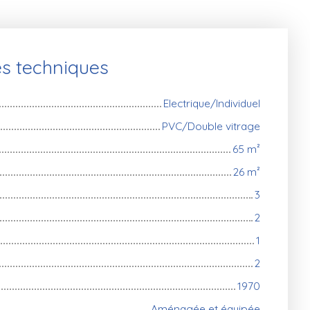
es techniques
Electrique/Individuel
PVC/Double vitrage
65
m²
26
m²
3
2
1
2
1970
Aménagée et équipée