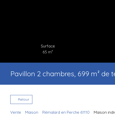
Surface
65
m²
Pavillon 2 chambres, 699 m² de
Retour
Vente
Maison
Rémalard en Perche 61110
Maison indi