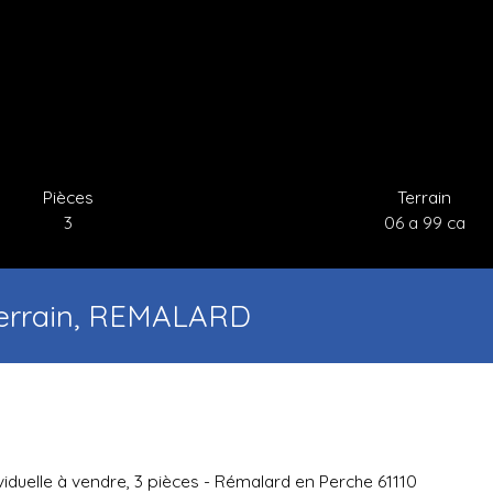
Pièces
Terrain
3
06 a 99 ca
 terrain, REMALARD
viduelle à vendre, 3 pièces - Rémalard en Perche 61110