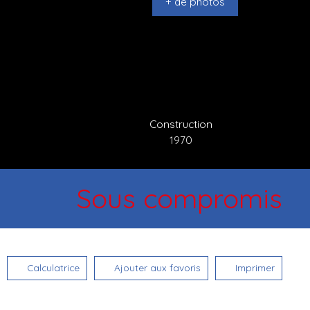
+ de photos
Construction
1970
Sous compromis
Calculatrice
Ajouter aux favoris
Imprimer